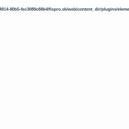
-4914-80b5-fec3089c68b4/fispro.sk/web/content_dir/plugins/eleme