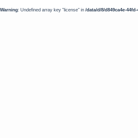
Warning
: Undefined array key "license" in
/data/d/8/d849ca4e-44fd