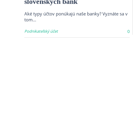
slovenských bánk
Aké typy účtov ponúkajú naše banky? Vyznáte sa v
tom...
Podnikateľský účet
0