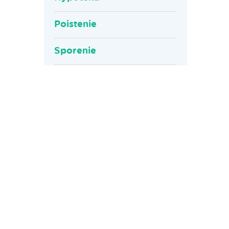
Poistenie
Sporenie
Účet
Úver
Top blogy
Diskutované
24 hod
týždeň
mesiac
Poistenie, jeho história a zrod v
starovekom Egypte