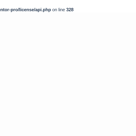
ntor-pro/license/api.php
on line
328