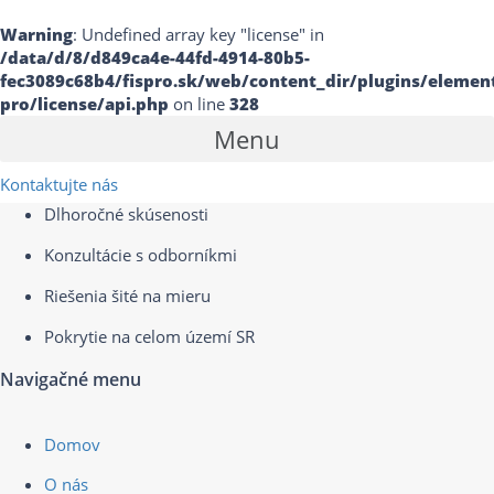
Warning
: Undefined array key "license" in
/data/d/8/d849ca4e-44fd-4914-80b5-
fec3089c68b4/fispro.sk/web/content_dir/plugins/elemen
pro/license/api.php
on line
328
Menu
Kontaktujte nás
Dlhoročné skúsenosti
Konzultácie s odborníkmi
Riešenia šité na mieru
Pokrytie na celom území SR
Navigačné menu
Domov
O nás