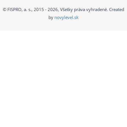
© FISPRO, a. s., 2015 - 2026, Všetky práva vyhradené. Created
by
novylevel.sk
Vyplňte náš kontaktný formulár a už čoskoro Vás
budeme kontaktovať